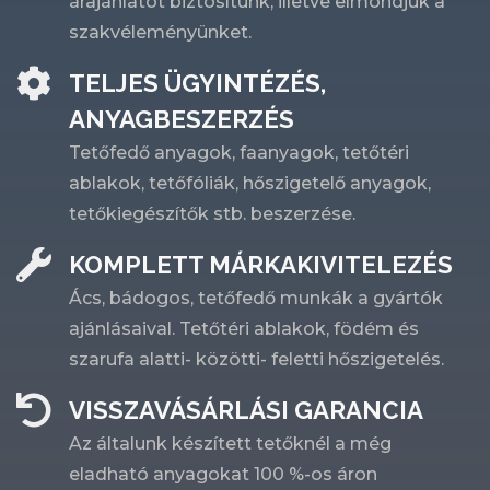
árajánlatot biztosítunk, illetve elmondjuk a
szakvéleményünket.
TELJES ÜGYINTÉZÉS,
ANYAGBESZERZÉS
Tetőfedő anyagok, faanyagok, tetőtéri
ablakok, tetőfóliák, hőszigetelő anyagok,
tetőkiegészítők stb. beszerzése.
KOMPLETT MÁRKAKIVITELEZÉS
Ács, bádogos, tetőfedő munkák a gyártók
ajánlásaival. Tetőtéri ablakok, födém és
szarufa alatti- közötti- feletti hőszigetelés.
VISSZAVÁSÁRLÁSI GARANCIA
Az általunk készített tetőknél a még
eladható anyagokat 100 %-os áron