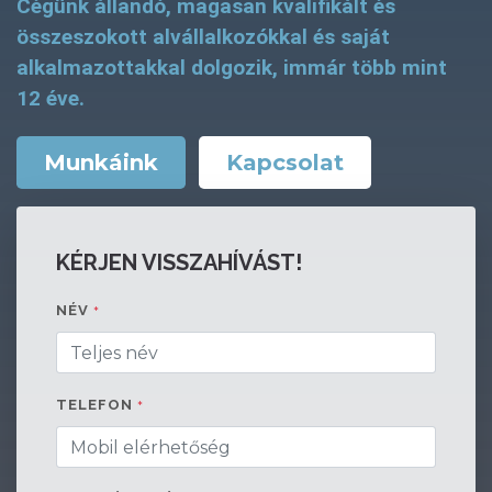
Cégünk állandó, magasan kvalifikált és
összeszokott alvállalkozókkal és saját
alkalmazottakkal dolgozik, immár több mint
12 éve.
Munkáink
Kapcsolat
KÉRJEN VISSZAHÍVÁST!
NÉV
*
TELEFON
*