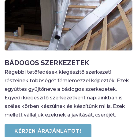
BÁDOGOS SZERKEZETEK
Régebbi tetőfedések kiegé­szítő szerkezeti
részeinek többségét fémlemezzel képezték. Ezek
együttes gyűjtőneve a bádogos szerkeze­tek.
Egyedi kiegészítő szerkezetként nap­jainkban is
széles körben készülnek és készítünk mi is. Ezek
mellett vállaljuk ezeknek a javítását, cseréjét.
KÉRJEN ÁRAJÁNLATOT!