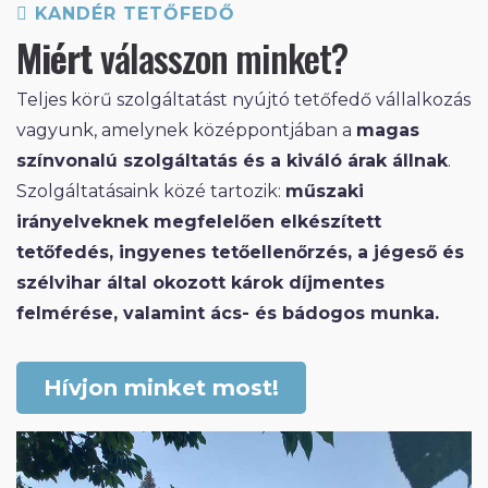
KANDÉR TETŐFEDŐ
Miért
válasszon minket?
Teljes körű szolgáltatást nyújtó tetőfedő vállalkozás
vagyunk, amelynek középpontjában a
magas
színvonalú szolgáltatás és a kiváló árak állnak
.
Szolgáltatásaink közé tartozik:
műszaki
irányelveknek megfelelően elkészített
tetőfedés, ingyenes tetőellenőrzés, a jégeső és
szélvihar által okozott károk díjmentes
felmérése, valamint ács- és bádogos munka.
Hívjon minket most!