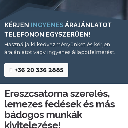
KÉRJEN
INGYENES
ÁRAJÁNLATOT
TELEFONON EGYSZERŰEN!
Használja ki kedvezményünket és kérjen
árajánlatot vagy ingyenes állapotfelmérést.
+36 20 336 2885
Ereszcsatorna szerelés,
lemezes fedések és más
bádogos munkák
kivitelezése!