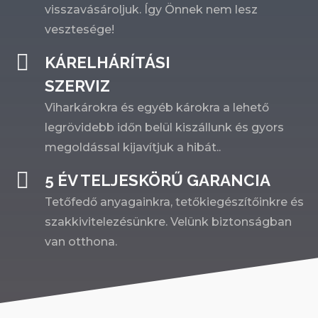
visszavásároljuk. Így Önnek nem lesz
vesztesége!
KÁRELHÁRÍTÁSI
SZERVIZ
Viharkárokra és egyéb károkra a lehető
legrövidebb időn belül kiszállunk és gyors
megoldással kijavítjuk a hibát..
5 ÉV TELJESKÖRŰ GARANCIA
Tetőfedő anyagainkra, tetőkiegészítőinkre és
szakkivitelezésünkre. Velünk biztonságban
van otthona.