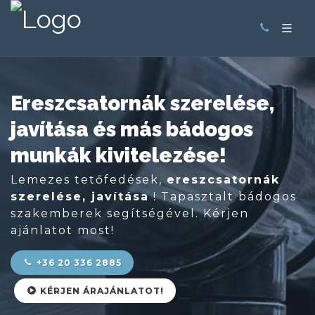
Ereszcsatornák szerelése,
javítása és más bádogos
munkák kivitelezése!
Lemezes tetőfedések,
ereszcsatornák
szerelése, javítása
! Tapasztalt bádogos
szakemberek segítségével. Kérjen
ajánlatot most!
+36 20 336 2885
KÉRJEN ÁRAJÁNLATOT!