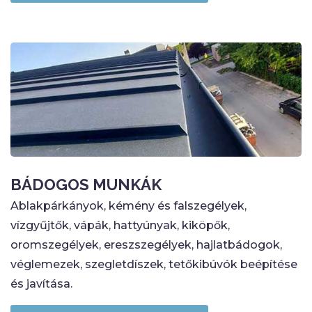
BÁDOGOS MUNKÁK
Ablakpárkányok, kémény és falszegélyek,
vízgyűjtők, vápák, hattyúnyak, kiköpők,
oromszegélyek, ereszszegélyek, hajlatbádogok,
véglemezek, szegletdíszek, tetőkibúvók beépítése
és javítása.