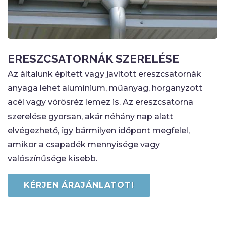
ERESZCSATORNÁK SZERELÉSE
Az általunk épített vagy javított ereszcsatornák
anyaga lehet alumínium, műanyag, horganyzott
acél vagy vörösréz lemez is. Az ereszcsatorna
szerelése gyorsan, akár néhány nap alatt
elvégezhető, így bármilyen időpont megfelel,
amikor a csapadék mennyisége vagy
valószínűsége kisebb.
KÉRJEN ÁRAJÁNLATOT!